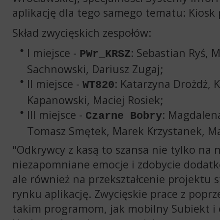
aplikację dla tego samego tematu:
Kiosk
Skład zwycięskich zespołów:
I miejsce -
: Sebastian Ryś, 
PWr_KRSZ
Sachnowski, Dariusz Zugaj;
II miejsce -
: Katarzyna Drożdż, 
WT820
Kapanowski, Maciej Rosiek;
III miejsce -
: Magdalena
Czarne Bobry
Tomasz Smętek, Marek Krzystanek, Mac
"
Odkrywcy z kasą
to szansa nie tylko na 
niezapomniane emocje i zdobycie dodatk
ale również na przekształcenie projektu
rynku aplikację. Zwycięskie prace z poprz
takim programom, jak
mobilny Subiekt
i