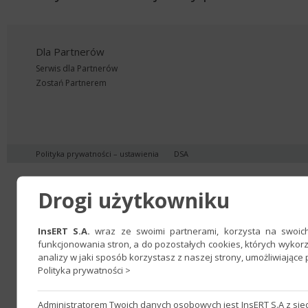
Dla Partnerów
Serwis dla Partnerów
Zostań Partnerem
Polityka prywatności
–
ustawienia
DSA
Drogi użytkowniku
InsERT S.A.
wraz ze swoimi partnerami, korzysta na swoich 
funkcjonowania stron, a do pozostałych cookies, których wyko
analizy w jaki sposób korzystasz z naszej strony, umożliwiając
Polityka prywatności >
Administratorem Twoich danych osobowych jest InsERT S.A z si