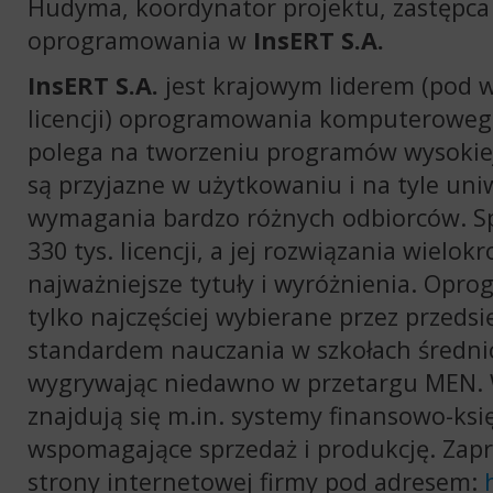
Hudyma, koordynator projektu, zastępca 
oprogramowania w
InsERT S.A.
InsERT S.A.
jest krajowym liderem (pod 
licencji) oprogramowania komputerowego
polega na tworzeniu programów wysokiej 
są przyjazne w użytkowaniu i na tyle uni
wymagania bardzo różnych odbiorców. Sp
330 tys. licencji, a jej rozwiązania wielo
najważniejsze tytuły i wyróżnienia. Op
tylko najczęściej wybierane przez przedsi
standardem nauczania w szkołach średni
wygrywając niedawno w przetargu
MEN
.
znajdują się m.in. systemy finansowo-ks
wspomagające sprzedaż i produkcję. Zap
strony internetowej firmy pod adresem: