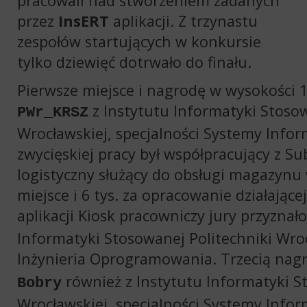
pracowali nad stworzeniem zadanych
przez
InsERT
aplikacji. Z trzynastu
zespołów startujących w konkursie
tylko dziewięć dotrwało do finału.
Pierwsze miejsce i nagrodę w wysokości 10
z
Instytutu Informatyki Stosow
PWr_KRSZ
Wrocławskiej
, specjalności Systemy Inf
zwycięskiej pracy był współpracujący z
Su
logistyczny służący do obsługi magazynu
miejsce i 6 tys. za opracowanie działającej
aplikacji
Kiosk pracowniczy
jury przyznał
Informatyki Stosowanej Politechniki Wro
Inżynieria Oprogramowania. Trzecią nag
również z
Instytutu Informatyki S
Bobry
Wrocławskiej
, specjalności Systemy Info